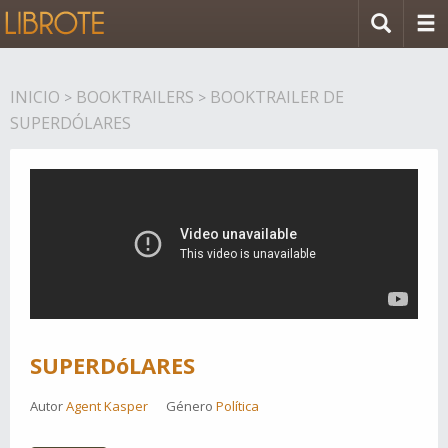
INICIO
BOOKTRAILERS
BOOKTRAILER DE
>
>
SUPERDÓLARES
SUPERDóLARES
Autor
Agent Kasper
Género
Política