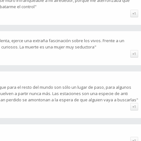
ese muro infranqueable a mi alrededor, porque me aterrorizaba que
batarme el control"
+1
lenta, ejerce una extraña fascinación sobre los vivos. Frente a un
 curiosos. La muerte es una mujer muy seductora"
+1
 que para el resto del mundo son sólo un lugar de paso, para algunos
o vuelven a partir nunca más. Las estaciones son una especie de anti
han perdido se amontonan a la espera de que alguien vaya a buscarlas"
+1
+1