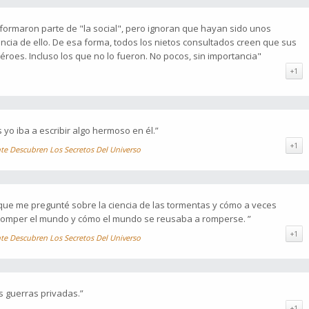
ormaron parte de "la social", pero ignoran que hayan sido unos
ncia de ello. De esa forma, todos los nietos consultados creen que sus
roes. Incluso los que no lo fueron. No pocos, sin importancia"
+1
s yo iba a escribir algo hermoso en él.”
+1
nte Descubren Los Secretos Del Universo
 que me pregunté sobre la ciencia de las tormentas y cómo a veces
romper el mundo y cómo el mundo se reusaba a romperse. ”
+1
nte Descubren Los Secretos Del Universo
 guerras privadas.”
+1