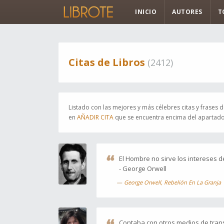
INICIO
AUTORES
T
Citas de Libros
(2412)
Listado con las mejores y más célebres
citas y frases
de
en
AÑADIR CITA
que se encuentra encima del apartado 
El Hombre no sirve los intereses 
- George Orwell
George Orwell, Rebelión En La Granja
Contaba con otros medios de trans