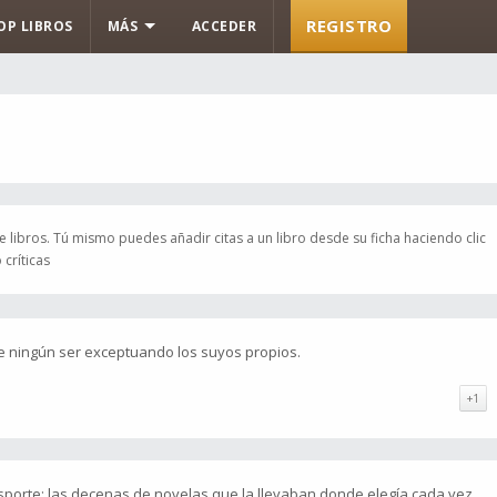
REGISTRO
OP LIBROS
MÁS
ACCEDER
 libros. Tú mismo puedes añadir citas a un libro desde su ficha haciendo clic
críticas
de ningún ser exceptuando los suyos propios.
+1
porte: las decenas de novelas que la llevaban donde elegía cada vez