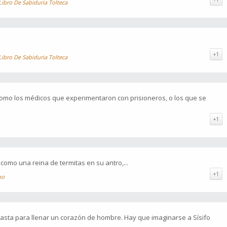
Libro De Sabiduria Tolteca
+1
Libro De Sabiduria Tolteca
, como los médicos que experimentaron con prisioneros, o los que se
+1
como una reina de termitas en su antro,...
+1
no
 basta para llenar un corazón de hombre. Hay que imaginarse a Sísifo