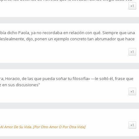
+1
abía dicho Paola, ya no recordaba en relación con qué. Siempre que una
eslealmente, dijo, ponen un ejemplo concreto tan abrumador que hace
+1
rra, Horacio, de las que pueda soñar tu filosofía» —le soltó él, frase que
z en sus discusiones”
+1
+1
l Amor De Su Vida. [Por Otro Amor O Por Otra Vida]