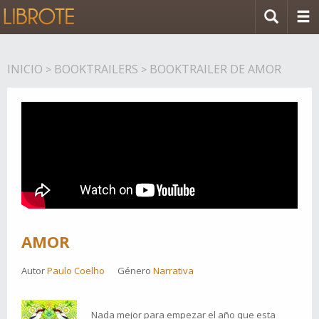
INICIO
BOOKTRAILERS
BOOKTRAILER DE AMOR
>
>
AMOR
Autor
Paulo Coelho
Género
Narrativa
Nada mejor para empezar el año que esta