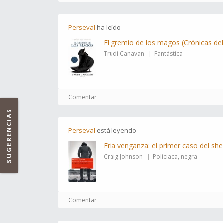
Perseval
ha
leído
El gremio de los magos (Crónicas de
Trudi Canavan
Fantástica
Comentar
SUGERENCIAS
Perseval
está
leyendo
Fria venganza: el primer caso del she
Craig Johnson
Policiaca, negra
Comentar