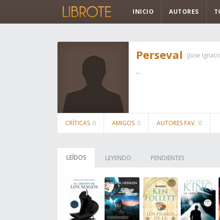
INICIO
AUTORES
T
Perseval
(Jose Ignaci
...
CRÍTICAS
0
AMIGOS
0
AUTORES FAV.
0
LEÍDOS
LEYENDO
PENDIENTES