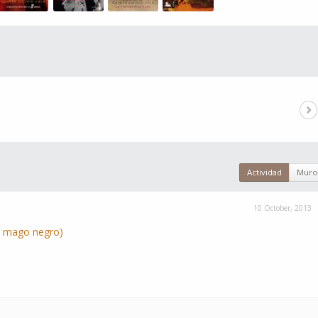
Actividad
Muro
10 October, 2013
l mago negro)