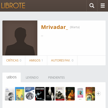
Mrivadar_
(Marta)
...
CRÍTICAS
0
AMIGOS
1
AUTORES FAV.
0
LEÍDOS
LEYENDO
PENDIENTES