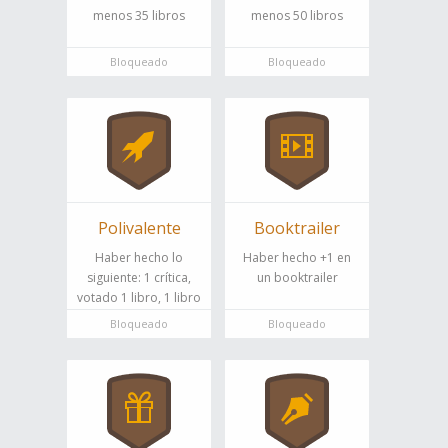
menos 35 libros
menos 50 libros
Bloqueado
Bloqueado
Polivalente
Booktrailer
Haber hecho lo
Haber hecho +1 en
siguiente: 1 crítica,
un booktrailer
votado 1 libro, 1 libro
leído, 1 libro leyendo,
Bloqueado
Bloqueado
1 libro pendiente,
enviado 1 libro,
agregado 1 amigo,
subido foto a tu perfil