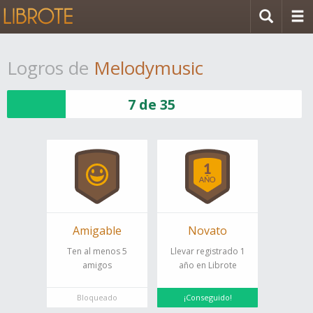
Logros de
Melodymusic
7 de 35
Amigable
Novato
Ten al menos 5
Llevar registrado 1
amigos
año en Librote
Bloqueado
¡Conseguido!