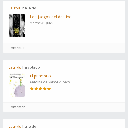
Laurylu
ha
leído
Los juegos del destino
Matthew Quick
Comentar
Laurylu
ha
votado
El principito
Antoine de Saint-Exupéry
Comentar
Laurylu
ha
leído