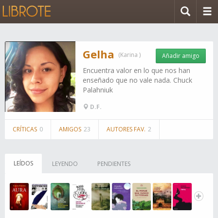
Gelha
(Karina )
Añadir amigo
Encuentra valor en lo que nos han
enseñado que no vale nada. Chuck
Palahniuk
D.F.
CRÍTICAS
0
AMIGOS
23
AUTORES FAV.
2
LEÍDOS
LEYENDO
PENDIENTES