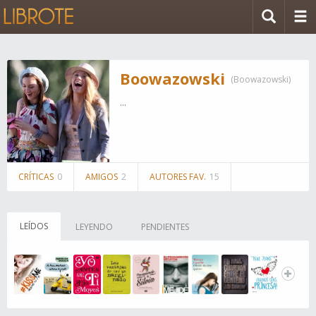
Boowazowski
(Boowazowski)
...
CRÍTICAS
0
AMIGOS
2
AUTORES FAV.
15
LEÍDOS
LEYENDO
PENDIENTES