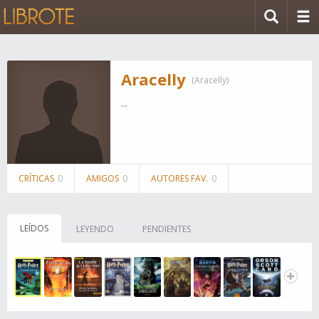
Aracelly
(Aracelly)
...
CRÍTICAS
0
AMIGOS
0
AUTORES FAV.
0
LEÍDOS
LEYENDO
PENDIENTES