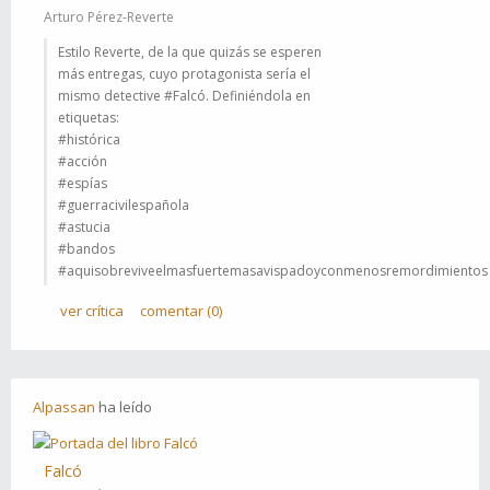
Arturo Pérez-Reverte
Estilo Reverte, de la que quizás se esperen
más entregas, cuyo protagonista sería el
mismo detective #Falcó. Definiéndola en
etiquetas:
#histórica
#acción
#espías
#guerracivilespañola
#astucia
#bandos
#aquisobreviveelmasfuertemasavispadoyconmenosremordimientos
ver crítica
comentar (0)
Alpassan
ha
leído
Falcó