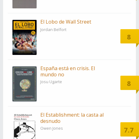
El Lobo de Wall Street
Jordan Belfort
8
España está en crisis. El
mundo no
8
Josu Ugarte
El Establishment: la casta al
desnudo
7.7
Owen Jones