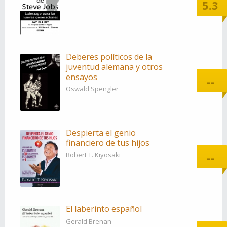
5.3
Deberes políticos de la
juventud alemana y otros
ensayos
--
Oswald Spengler
Despierta el genio
financiero de tus hijos
--
Robert T. Kiyosaki
El laberinto español
Gerald Brenan