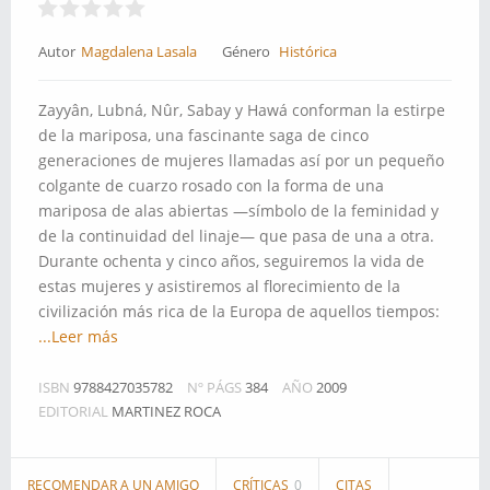
Autor
Magdalena Lasala
Género
Histórica
Zayyân, Lubná, Nûr, Sabay y Hawá conforman la estirpe
de la mariposa, una fascinante saga de cinco
generaciones de mujeres llamadas así por un pequeño
colgante de cuarzo rosado con la forma de una
mariposa de alas abiertas —símbolo de la feminidad y
de la continuidad del linaje— que pasa de una a otra.
Durante ochenta y cinco años, seguiremos la vida de
estas mujeres y asistiremos al florecimiento de la
civilización más rica de la Europa de aquellos tiempos:
...Leer más
ISBN
9788427035782
Nº PÁGS
384
AÑO
2009
EDITORIAL
MARTINEZ ROCA
RECOMENDAR A UN AMIGO
CRÍTICAS
0
CITAS