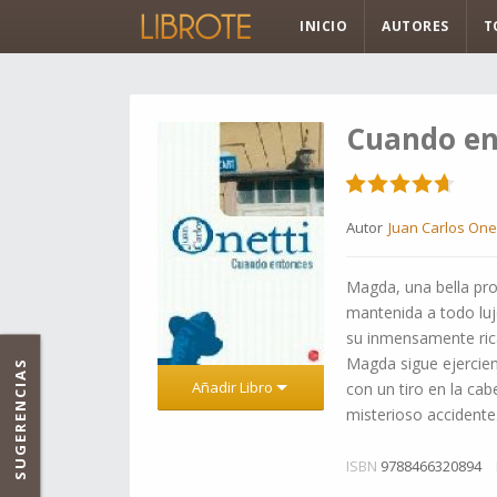
INICIO
AUTORES
T
Cuando en
Autor
Juan Carlos Onet
Magda, una bella pro
mantenida a todo luj
su inmensamente rica
Magda sigue ejercien
SUGERENCIAS
Añadir Libro
con un tiro en la cab
misterioso accident
ISBN
9788466320894