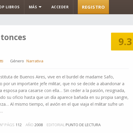
REGISTRO
OP LIBROS
MÁS
ACCEDER
tonces
9.3
ti
Género
Narrativa
stituta de Buenos Aires, vive en el burdel de madame Safo,
o por un importante jefe militar, que no se decide a abandonar a
 esposa para casarse con ella… Sin ceder a la pasión, resignada,
do su oficio hasta que un día aparece bañada en su propia sangre,
eza… Al mismo tiempo, el avión en el que viaja el militar sufre un
e…
Nº PÁGS
112
AÑO
2008
EDITORIAL
PUNTO DE LECTURA