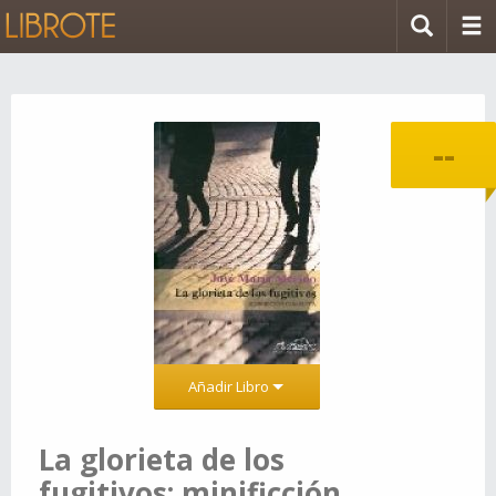
--
Añadir Libro
La glorieta de los
fugitivos: minificción