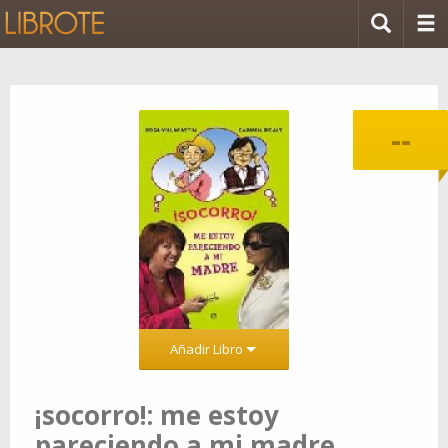
--
Añadir Libro
¡socorro!: me estoy
pareciendo a mi madre