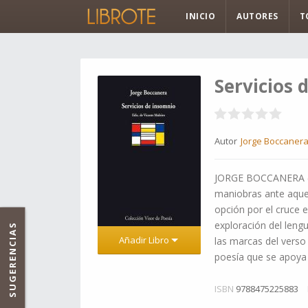
INICIO
AUTORES
T
Servicios 
Autor
Jorge Boccaner
JORGE BOCCANERA (Ba
maniobras ante aquel
opción por el cruce e
exploración del lengu
SUGERENCIAS
Añadir Libro
las marcas del verso
poesía que se apoya
ISBN
9788475225883