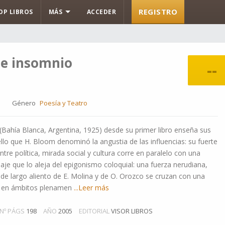
REGISTRO
OP LIBROS
MÁS
ACCEDER
de insomnio
--
a
Género
Poesía y Teatro
hía Blanca, Argentina, 1925) desde su primer libro enseña sus
lo que H. Bloom denominó la angustia de las influencias: su fuerte
ntre política, mirada social y cultura corre en paralelo con una
aje que lo aleja del epigonismo coloquial: una fuerza nerudiana,
 de largo aliento de E. Molina y de O. Orozco se cruzan con una
 en ámbitos plenamen
...Leer más
Nº PÁGS
198
AÑO
2005
EDITORIAL
VISOR LIBROS