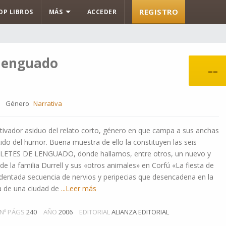
REGISTRO
OP LIBROS
MÁS
ACCEDER
 lenguado
--
Género
Narrativa
ultivador asiduo del relato corto, género en que campa a sus anchas
tido del humor. Buena muestra de ello la constituyen las seis
FILETES DE LENGUADO, donde hallamos, entre otros, un nuevo y
de la familia Durrell y sus «otros animales» en Corfú ­«La fiesta de
identada secuencia de nervios y peripecias que desencadena en la
a de una ciudad de
...Leer más
Nº PÁGS
240
AÑO
2006
EDITORIAL
ALIANZA EDITORIAL