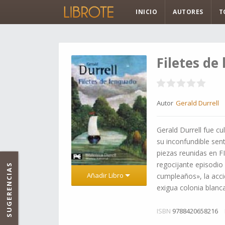
INICIO
AUTORES
T
Filetes de
Autor
Gerald Durrell
Gerald Durrell fue c
su inconfundible sen
piezas reunidas en 
regocijante episodio 
SUGERENCIAS
Añadir Libro
cumpleaños»­, la acc
exigua colonia blanc
ISBN
9788420658216