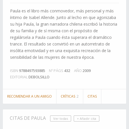
Paula es el libro más conmovedor, más personal y más
íntimo de Isabel Allende. Junto al lecho en que agonizaba
su hija Paula, la gran narradora chilena escribió la historia
de su familia y de sí misma con el propósito de
regalársela a Paula cuando ésta superara el dramático
trance. El resultado se convirtió en un autorretrato de
insólita emotividad y en una exquisita recreación de la
sensibilidad de las mujeres de nuestra época.
ISBN
9788497593885
Nº PÁGS
432
AÑO
2009
EDITORIAL
DEBOLSILLO
RECOMENDAR A UN AMIGO
CRÍTICAS
2
CITAS
CITAS DE PAULA
Ver todas
+ Añadir cita