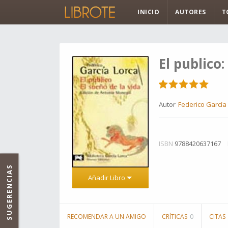
INICIO
AUTORES
T
El publico:
Autor
Federico García
ISBN
9788420637167
SUGERENCIAS
Añadir Libro
RECOMENDAR A UN AMIGO
CRÍTICAS
0
CITAS