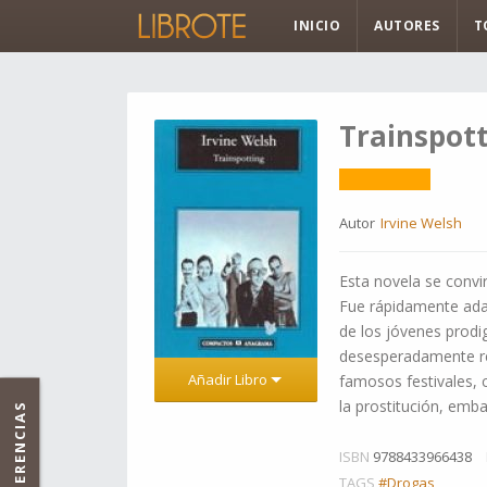
INICIO
AUTORES
T
Trainspot
Autor
Irvine Welsh
Esta novela se convir
Fue rápidamente adap
de los jóvenes prodi
desesperadamente rea
Añadir Libro
famosos festivales, c
la prostitución, em
SUGERENCIAS
ISBN
9788433966438
TAGS
#Drogas
,