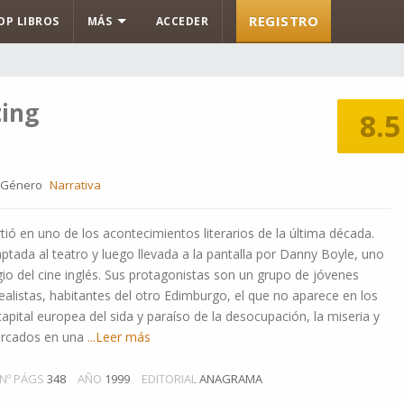
REGISTRO
OP LIBROS
MÁS
ACCEDER
ting
8.5
Género
Narrativa
tió en uno de los acontecimientos literarios de la última década.
tada al teatro y luego llevada a la pantalla por Danny Boyle, uno
gio del cine inglés. Sus protagonistas son un grupo de jóvenes
listas, habitantes del otro Edimburgo, el que no aparece en los
apital europea del sida y paraíso de la desocupación, la miseria y
barcados en una
...Leer más
Nº PÁGS
348
AÑO
1999
EDITORIAL
ANAGRAMA