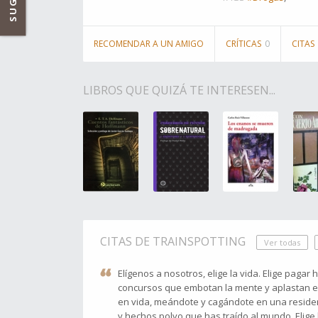
RECOMENDAR A UN AMIGO
CRÍTICAS
0
CITAS
LIBROS QUE QUIZÁ TE INTERESEN...
CITAS DE TRAINSPOTTING
Ver todas
Elígenos a nosotros, elige la vida. Elige pagar 
concursos que embotan la mente y aplastan el 
en vida, meándote y cagándote en una residen
y hechos polvo que has traído al mundo. Elige l