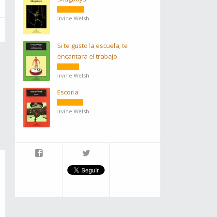
Irvine Welsh
Si te gusto la escuela, te
encantara el trabajo
Irvine Welsh
Escoria
Irvine Welsh