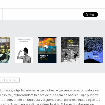
+ Añadir cita
hipotecas; elige lavadoras; elige coches; elige sentarte en un sofá a ver
espíritu, atiborrándote la boca de puta comida basura. Elige pudrirte
cia, convertido en una puta vergüenza total para los niñatos egoístas
a vida. Pues bien, yo elijo no elegir la vida. Si los muy cabrones no