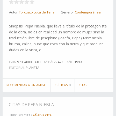
Autor
Torcuato Luca de Tena
Género
Contemporánea
Sinopsis: Pepa Niebla, que lleva el título de la protagonista
de la obra, no es en realidad un nombre de mujer sino la
traducción libre de Josephine (Josefa, Pepa) Mist: niebla,
bruma, calina, nube que roza con la tierra y que produce
dudas en la vista, c
ISBN
9788408030683
Nº PÁGS
472
AÑO
1999
EDITORIAL
PLANETA
RECOMENDAR A UN AMIGO
CRÍTICAS
0
CITAS
CITAS DE PEPA NIEBLA
LIBRO SIN CITAS
AÑADIR CITA