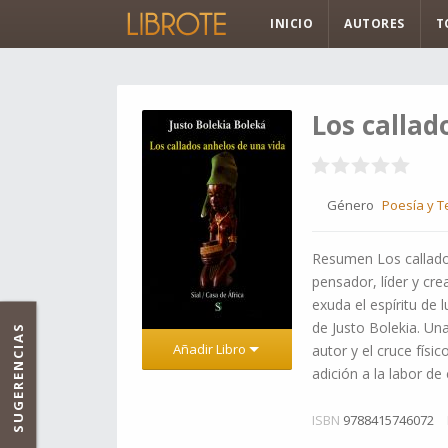
INICIO
AUTORES
T
Los callad
Género
Poesía y T
Resumen Los callados
pensador, líder y cr
exuda el espíritu de 
de Justo Bolekia. Un
SUGERENCIAS
Añadir Libro
autor y el cruce físic
adición a la labor de
ISBN
9788415746072