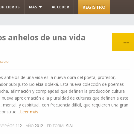
REGISTRO
OP LIBROS
MÁS
ACCEDER
os anhelos de una vida
--
eatro
 anhelos de una vida es la nueva obra del poeta, profesor,
eador bubi Justo Bolekia Boleká. Esta nueva colección de poemas
lucha, afirmación y complejidad que definen la producción cultural
a nueva aproximación a la pluralidad de culturas que definen a este
o, mental, y espiritual, con frecuencia difícil, que requieren una gran
 construc
...Leer más
Nº PÁGS
112
AÑO
2012
EDITORIAL
SIAL