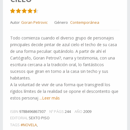
Autor
Goran Petrovic
Género
Contemporánea
Todo comienza cuando el diverso grupo de personajes
principales decide pintar de azul cielo el techo de su casa
de una forma peculiar: quitándolo. A partir de ahí el
Cartógrafo, Goran Petrovi?, narra y testimonia, con una
escritura cercana a la tradición oral, lo fantásticos
sucesos que giran en torno a la casa sin techo y sus
habitantes.
A la voluntad de vivir de una forma que transgredí los
rígidos límites de la realidad se opone el descontento que
estos personaj
...Leer más
ISBN
9788496867307
Nº PÁGS
244
AÑO
2009
EDITORIAL
SEXTO PISO
TAGS
#NOVELA
,