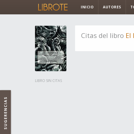
INICIO
AUTORES
T
Citas del libro
El
LIBRO SIN CITAS
SUGERENCIAS