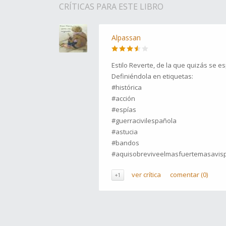
CRÍTICAS PARA ESTE LIBRO
Alpassan
Estilo Reverte, de la que quizás se e
Definiéndola en etiquetas:
#histórica
#acción
#espías
#guerracivilespañola
#astucia
#bandos
#aquisobreviveelmasfuertemasavi
ver crítica
comentar (0)
+1