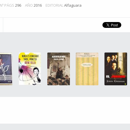
Nº PÁGS
296
AÑO
2016
EDITORIAL
Alfaguara