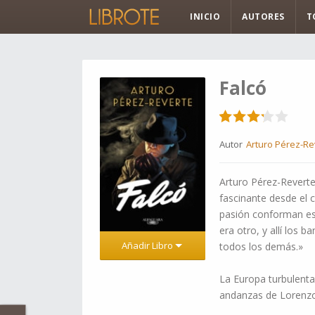
INICIO
AUTORES
T
Falcó
Autor
Arturo Pérez-Re
Arturo Pérez-Reverte
fascinante desde el c
pasión conforman est
era otro, y allí los 
Añadir Libro
todos los demás.»
La Europa turbulenta 
andanzas de Loren