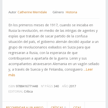
Autor
Catherine Merridale
Género
Historia
En los primeros meses de 1917, cuando se iniciaba en
Rusia la revolución, en medio de las intrigas de agentes y
espías que trataban de sacar partido de la confusa
situación del país, el gobierno alemán decidió ayudar a un
grupo de revolucionarios exiliados en Suiza para que
regresaran a Rusia, con la esperanza de que
contribuyesen a apartarla de la guerra. Lenin y sus
acompañantes atravesaron Alemania en un vagón sellado
y, a través de Suecia y de Finlandia, consiguiero
...Leer
más
ISBN
9788416771448
Nº PÁGS
340
AÑO
2017
EDITORIAL
Crítica
RECOMENDAR A UN AMIGO
CRÍTICAS
0
CITAS