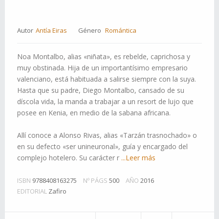
Autor
Antía Eiras
Género
Romántica
Noa Montalbo, alias «niñata», es rebelde, caprichosa y
muy obstinada. Hija de un importantísimo empresario
valenciano, está habituada a salirse siempre con la suya.
Hasta que su padre, Diego Montalbo, cansado de su
díscola vida, la manda a trabajar a un resort de lujo que
posee en Kenia, en medio de la sabana africana.
Allí conoce a Alonso Rivas, alias «Tarzán trasnochado» o
en su defecto «ser unineuronal», guía y encargado del
complejo hotelero. Su carácter r
...Leer más
ISBN
9788408163275
Nº PÁGS
500
AÑO
2016
EDITORIAL
Zafiro