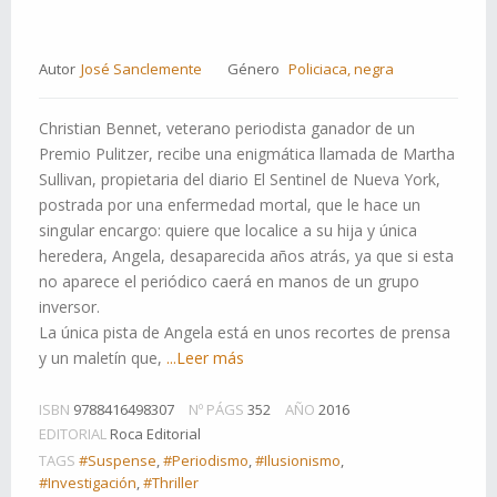
Autor
José Sanclemente
Género
Policiaca, negra
Christian Bennet, veterano periodista ganador de un
Premio Pulitzer, recibe una enigmática llamada de Martha
Sullivan, propietaria del diario El Sentinel de Nueva York,
postrada por una enfermedad mortal, que le hace un
singular encargo: quiere que localice a su hija y única
heredera, Angela, desaparecida años atrás, ya que si esta
no aparece el periódico caerá en manos de un grupo
inversor.
La única pista de Angela está en unos recortes de prensa
y un maletín que,
...Leer más
ISBN
9788416498307
Nº PÁGS
352
AÑO
2016
EDITORIAL
Roca Editorial
TAGS
#Suspense
,
#Periodismo
,
#Ilusionismo
,
#Investigación
,
#Thriller