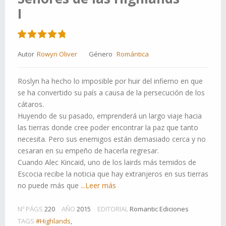
I
Autor
Rowyn Oliver
Género
Romántica
Roslyn ha hecho lo imposible por huir del infierno en que
se ha convertido su país a causa de la persecución de los
cátaros.
Huyendo de su pasado, emprenderá un largo viaje hacia
las tierras donde cree poder encontrar la paz que tanto
necesita. Pero sus enemigos están demasiado cerca y no
cesaran en su empeño de hacerla regresar.
Cuando Alec Kincaid, uno de los lairds más temidos de
Escocia recibe la noticia que hay extranjeros en sus tierras
no puede más que
...Leer más
Nº PÁGS
220
AÑO
2015
EDITORIAL
Romantic Ediciones
TAGS
#Highlands
,