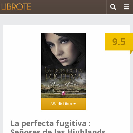
9.5
Añadir Libro
La perfecta fugitiva :
Señores de las Highlands