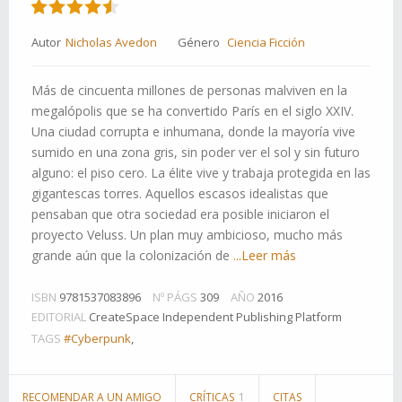
Autor
Nicholas Avedon
Género
Ciencia Ficción
Más de cincuenta millones de personas malviven en la
megalópolis que se ha convertido París en el siglo XXIV.
Una ciudad corrupta e inhumana, donde la mayoría vive
sumido en una zona gris, sin poder ver el sol y sin futuro
alguno: el piso cero. La élite vive y trabaja protegida en las
gigantescas torres. Aquellos escasos idealistas que
pensaban que otra sociedad era posible iniciaron el
proyecto Veluss. Un plan muy ambicioso, mucho más
grande aún que la colonización de
...Leer más
ISBN
9781537083896
Nº PÁGS
309
AÑO
2016
EDITORIAL
CreateSpace Independent Publishing Platform
TAGS
#Cyberpunk
,
RECOMENDAR A UN AMIGO
CRÍTICAS
1
CITAS