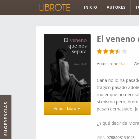
INICIO
AUTORES
T
El veneno
Autor
Irene Hall
Gé
Carla no lo ha pasado
trágico pasado adole
mujer que no necesit
sí misma pero, irrem
SUGERENCIAS
Añadir Libro
pesan demasiado. Ju
¿Y qué decir de Morale
ISBN
9788408151043