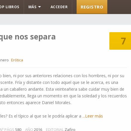
REGISTRO
OP LIBROS
MÁS
ACCEDER
 que nos separa
7
nero
Erótica
 bien, ni por sus anteriores relaciones con los hombres, ni por su
scente. Fría y distante con todo aquel que se le acerca, es una
a un caballero andante. Esta veinteañera sabe cuidar muy bien de
ediablemente, llega un momento en que la soledad y los recuerdos
sto entonces aparece Daniel Morales.
s? Es el típico al que se le podría aplicar a
...Leer más
Nº PÁGS
580
AÑO
2016
EDITORIAL
Zafiro