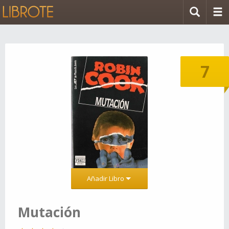
7
Añadir Libro
Mutación