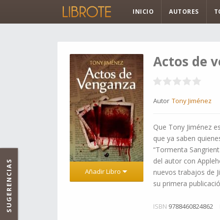
INICIO
AUTORES
T
Actos de 
Autor
Tony Jiménez
Que Tony Jiménez es u
que ya saben quienes 
“Tormenta Sangrient
del autor con Apple
SUGERENCIAS
Añadir Libro
nuevos trabajos de J
su primera publicació
ISBN
9788460824862