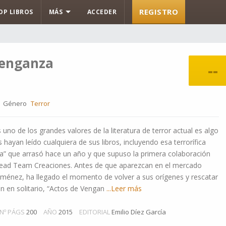
REGISTRO
OP LIBROS
MÁS
ACCEDER
venganza
--
Género
Terror
no de los grandes valores de la literatura de terror actual es algo
hayan leído cualquiera de sus libros, incluyendo esa terrorífica
a” que arrasó hace un año y que supuso la primera colaboración
head Team Creaciones. Antes de que aparezcan en el mercado
iménez, ha llegado el momento de volver a sus orígenes y rescatar
n en solitario, “Actos de Vengan
...Leer más
Nº PÁGS
200
AÑO
2015
EDITORIAL
Emilio Díez García