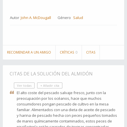
Autor
John A. McDougall
Género
Salud
RECOMENDAR A UN AMIGO
CRÍTICAS
0
CITAS
CITAS DE LA SOLUCIÓN DEL ALMIDÓN
Ver todas
+ Añadir cita
El alto coste del pescado salvaje fresco, junto con la
preocupación por los océanos, hace que muchos
consumidores pongan pescado de cultivo en la mesa
familiar. Alimentados con una dieta de aceite de pescado
y harina de pescado hecha con peces pequeños tomados
de mares químicamente contaminados, estos peces de
piscifactoría están cargados de toxinas concentradas.