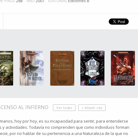
Nº PÁGS
288
AÑO
2007
EDITORIAL
Ediciones B
SCENSO AL INFIERNO
Ver todas
+ Añadir cita
manos, hoy por hoy, es su incapacidad para sentir, para entenderse
os y actividades. Todavía no comprenden que como individuos forman
ecie, por no hablar de su pertenencia a una Naturaleza de la que no