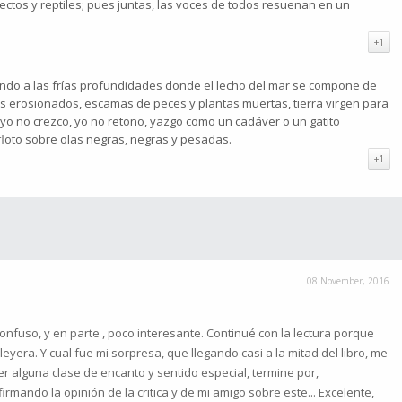
sectos y reptiles; pues juntas, las voces de todos resuenan en un
+1
endo a las frías profundidades donde el lecho del mar se compone de
es erosionados, escamas de peces y plantas muertas, tierra virgen para
 yo no crezco, yo no retoño, yazgo como un cadáver o un gatito
floto sobre olas negras, negras y pesadas.
+1
08 November, 2016
onfuso, y en parte , poco interesante. Continué con la lectura porque
leyera. Y cual fue mi sorpresa, que llegando casi a la mitad del libro, me
r alguna clase de encanto y sentido especial, termine por,
irmando la opinión de la critica y de mi amigo sobre este... Excelente,