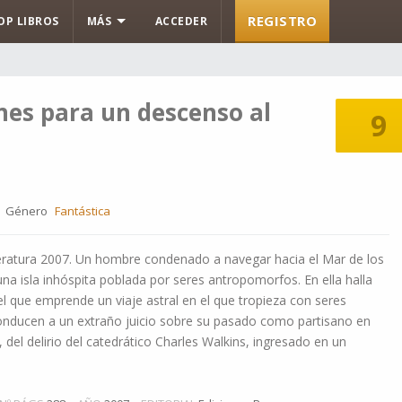
REGISTRO
OP LIBROS
MÁS
ACCEDER
nes para un descenso al
9
Género
Fantástica
eratura 2007. Un hombre condenado a navegar hacia el Mar de los
una isla inhóspita poblada por seres antropomorfos. En ella halla
 el que emprende un viaje astral en el que tropieza con seres
onducen a un extraño juicio sobre su pasado como partisano en
á, del delirio del catedrático Charles Walkins, ingresado en un