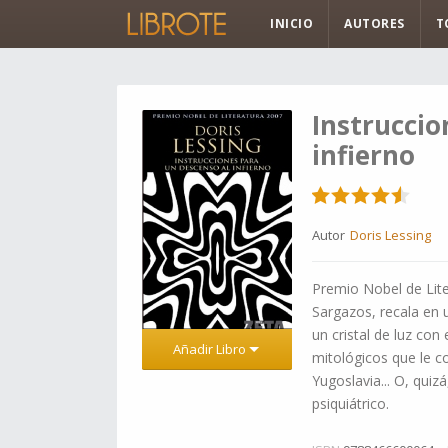
INICIO
AUTORES
T
Instruccio
infierno
Autor
Doris Lessing
Premio Nobel de Lit
Sargazos, recala en 
un cristal de luz con
Añadir Libro
mitológicos que le c
Yugoslavia... O, quiz
psiquiátrico.