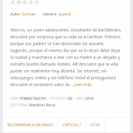
Autor
Zorman
Género
Juvenil
Marcos, un joven adolescente, estudiante de bachillerato,
descubre por sorpresa que su vida va a cambiar. Primero,
porque sus padres se han divorciado sin avisarle;
segundo, porque el mismo día que se lo dicen debe dejar
la ciudad y marcharse a vivir con su madre a un alejado y
extraño pueblo llamado Robles. Allí descubre que la vida
puede ser realmente muy distinta. Sin Internet, sin
videojuegos online y sin teléfono móvil el protagonista
descubre el verdadero valor de
...Leer más
ISBN
9788427042391
Nº PÁGS
192
AÑO
2016
EDITORIAL
Martínez Roca
RECOMENDAR A UN AMIGO
CRÍTICAS
0
CITAS