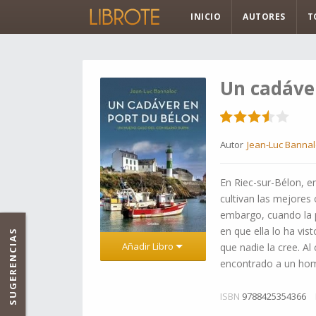
INICIO
AUTORES
T
Un cadáve
Autor
Jean-Luc Bannal
En Riec-sur-Bélon, en
cultivan las mejores
embargo, cuando la p
en que ella lo ha vis
SUGERENCIAS
Añadir Libro
que nadie la cree. Al
encontrado a un hom
ISBN
9788425354366