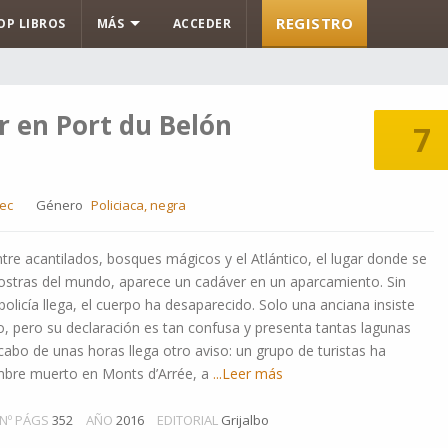
REGISTRO
OP LIBROS
MÁS
ACCEDER
r en Port du Belón
7
ec
Género
Policiaca, negra
tre acantilados, bosques mágicos y el Atlántico, el lugar donde se
 ostras del mundo, aparece un cadáver en un aparcamiento. Sin
olicía llega, el cuerpo ha desaparecido. Solo una anciana insiste
to, pero su declaración es tan confusa y presenta tantas lagunas
 cabo de unas horas llega otro aviso: un grupo de turistas ha
bre muerto en Monts d’Arrée, a
...Leer más
Nº PÁGS
352
AÑO
2016
EDITORIAL
Grijalbo