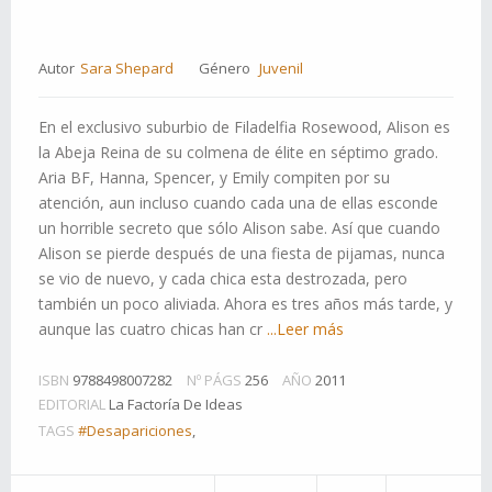
Autor
Sara Shepard
Género
Juvenil
En el exclusivo suburbio de Filadelfia Rosewood, Alison es
la Abeja Reina de su colmena de élite en séptimo grado.
Aria BF, Hanna, Spencer, y Emily compiten por su
atención, aun incluso cuando cada una de ellas esconde
un horrible secreto que sólo Alison sabe. Así que cuando
Alison se pierde después de una fiesta de pijamas, nunca
se vio de nuevo, y cada chica esta destrozada, pero
también un poco aliviada. Ahora es tres años más tarde, y
aunque las cuatro chicas han cr
...Leer más
ISBN
9788498007282
Nº PÁGS
256
AÑO
2011
EDITORIAL
La Factoría De Ideas
TAGS
#Desapariciones
,