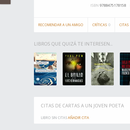
ISBN
9788475178158
RECOMENDAR A UN AMIGO
CRÍTICAS
0
CITAS
LIBROS QUE QUIZÁ TE INTERESEN...
CITAS DE CARTAS A UN JOVEN POETA
LIBRO SIN CITAS
AÑADIR CITA