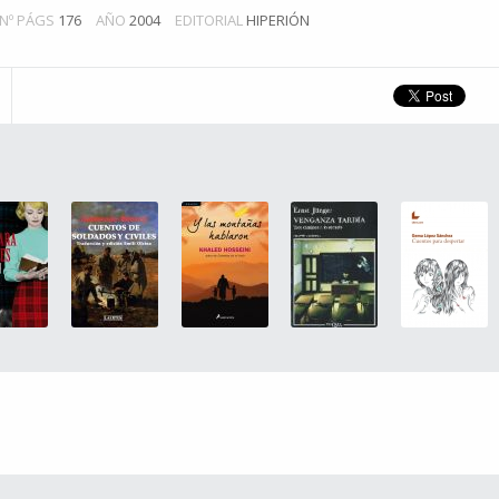
Nº PÁGS
176
AÑO
2004
EDITORIAL
HIPERIÓN