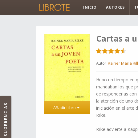
INICIO
AUTORES
T
Cartas a u
Autor
Rainer Maria Ril
Hubo un tiempo en que
mandaban los que pre
de responderlas con 
la atención de uno de
SUGERENCIAS
Añadir Libro
iniciación en el art
Rilke.
Rilke advierte a Kap