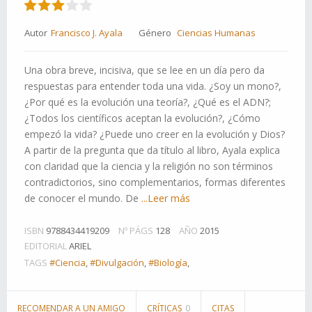
Autor
Francisco J. Ayala
Género
Ciencias Humanas
Una obra breve, incisiva, que se lee en un día pero da
respuestas para entender toda una vida. ¿Soy un mono?,
¿Por qué es la evolución una teoría?, ¿Qué es el ADN?;
¿Todos los científicos aceptan la evolución?, ¿Cómo
empezó la vida? ¿Puede uno creer en la evolución y Dios?
A partir de la pregunta que da título al libro, Ayala explica
con claridad que la ciencia y la religión no son términos
contradictorios, sino complementarios, formas diferentes
de conocer el mundo. De
...Leer más
ISBN
9788434419209
Nº PÁGS
128
AÑO
2015
EDITORIAL
ARIEL
TAGS
#Ciencia
,
#Divulgación
,
#Biología
,
RECOMENDAR A UN AMIGO
CRÍTICAS
0
CITAS