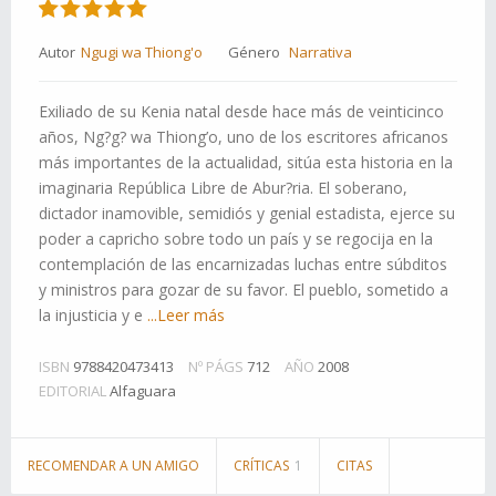
Autor
Ngugi wa Thiong'o
Género
Narrativa
Exiliado de su Kenia natal desde hace más de veinticinco
años, Ng?g? wa Thiong’o, uno de los escritores africanos
más importantes de la actualidad, sitúa esta historia en la
imaginaria República Libre de Abur?ria. El soberano,
dictador inamovible, semidiós y genial estadista, ejerce su
poder a capricho sobre todo un país y se regocija en la
contemplación de las encarnizadas luchas entre súbditos
y ministros para gozar de su favor. El pueblo, sometido a
la injusticia y e
...Leer más
ISBN
9788420473413
Nº PÁGS
712
AÑO
2008
EDITORIAL
Alfaguara
RECOMENDAR A UN AMIGO
CRÍTICAS
1
CITAS