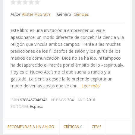
Autor
Alister McGrath
Género
Ciencias
Este libro es una invitación a emprender un viaje
apasionante: un modo diferente de concebir la ciencia y la
religión que vincula ambos campos. Frente a las muchas
predicciones de los fi lósofos de salón y los gurús de los
medios de comunicación, Dios no se ha ido, ni tampoco
ha desaparecido el interés por el ámbito de lo «espiritual».
Hoy es el Nuevo Ateísmo el que suena a rancio y a
gastado. La ciencia desde la fe pretende explorar un
modo de ver las cosas que se enri
...Leer más
ISBN
9788467046342
Nº PÁGS
304
AÑO
2016
EDITORIAL
Espasa
RECOMENDAR A UN AMIGO
CRÍTICAS
0
CITAS