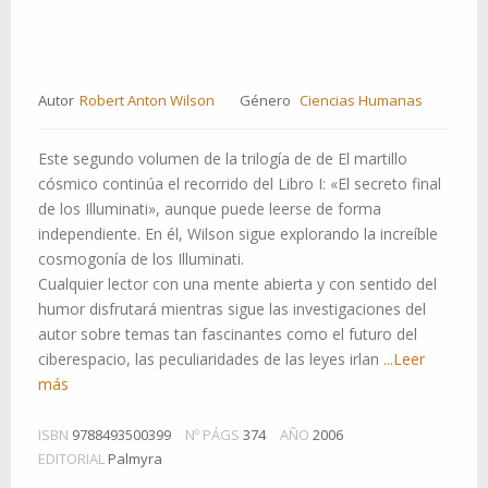
Autor
Robert Anton Wilson
Género
Ciencias Humanas
Este segundo volumen de la trilogía de de El martillo
cósmico continúa el recorrido del Libro I: «El secreto final
de los Illuminati», aunque puede leerse de forma
independiente. En él, Wilson sigue explorando la increíble
cosmogonía de los Illuminati.
Cualquier lector con una mente abierta y con sentido del
humor disfrutará mientras sigue las investigaciones del
autor sobre temas tan fascinantes como el futuro del
ciberespacio, las peculiaridades de las leyes irlan
...Leer
más
ISBN
9788493500399
Nº PÁGS
374
AÑO
2006
EDITORIAL
Palmyra