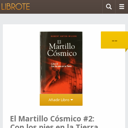
--
Añadir Libro
El Martillo Cósmico #2:
Con los pies en la Tierra