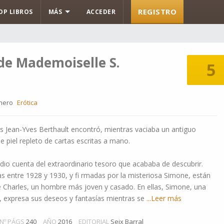
REGISTRO
OP LIBROS
MÁS
ACCEDER
de Mademoiselle S.
5
nero
Erótica
és Jean-Yves Berthault encontró, mientras vaciaba un antiguo
e piel repleto de cartas escritas a mano.
e dio cuenta del extraordinario tesoro que acababa de descubrir.
as entre 1928 y 1930, y fi rmadas por la misteriosa Simone, están
e Charles, un hombre más joven y casado. En ellas, Simone, una
ta, expresa sus deseos y fantasías mientras se
...Leer más
Nº PÁGS
240
AÑO
2016
EDITORIAL
Seix Barral