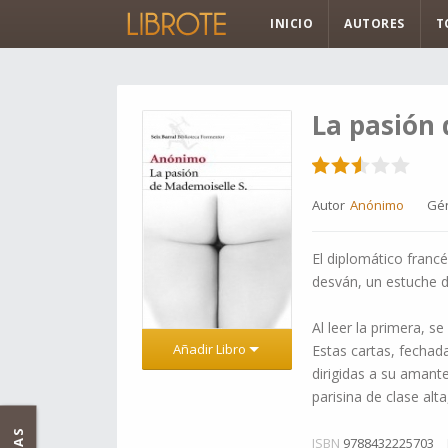
INICIO
AUTORES
T
La pasión 
Autor
Anónimo
Gé
El diplomático franc
desván, un estuche d
Al leer la primera, s
Añadir Libro
Estas cartas, fechad
dirigidas a su amant
parisina de clase al
ISBN
9788432225703