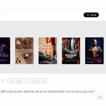
S.
Ver todas
+ Añadir cita
safíe todo pudor delante de ti me masturbaré y en tu boca gozaré.”
+1