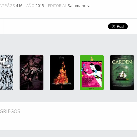
Nº PÁGS
416
AÑO
2015
EDITORIAL
Salamandra
 GRIEGOS