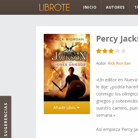
INICIO
AUTORES
T
Percy Jack
Autor
Rick Riordan
«Un editor en Nueva 
le dije: ¿podría hac
conmigo los olímpico
griegos y sobrevivái
SUGERENCIAS
Añadir Libro
vuestro camino, pues
semana.»
Así empieza Percy Ja