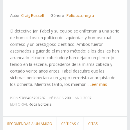
Autor
Craig Russell
Género
Policiaca, negra
El detective Jan Fabel y su equipo se enfrentan a una serie
de homicidios: un político de izquierdas y homosexual
confeso y un prestigioso científico. Ambos fueron
asesinados siguiendo el mismo método: a los dos les han
arrancado el cuero cabelludo y han dejado un pleo rojo
teñido en la escena, procedente de la misma cabeza y
cortado veinte años antes. Fabel descubre que las
víctimas pertenecían a un grupo terrorista anarquista de
los ochenta. Mientras tanto, los miembr
...Leer más
ISBN
9788496791282
Nº PÁGS
200
AÑO
2007
EDITORIAL
Roca Editorial
RECOMENDAR A UN AMIGO
CRÍTICAS
0
CITAS