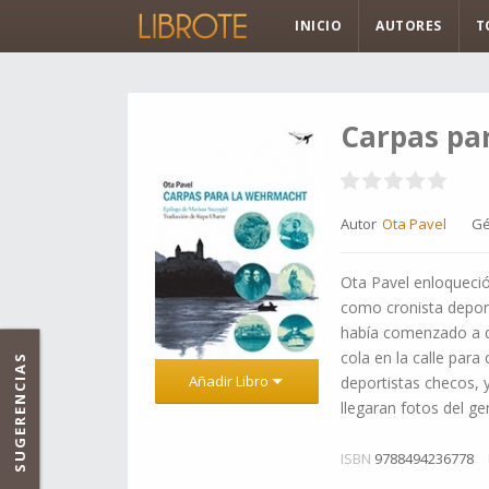
INICIO
AUTORES
T
Carpas pa
Autor
Ota Pavel
Gé
Ota Pavel enloqueció
como cronista deport
había comenzado a de
cola en la calle para
SUGERENCIAS
Añadir Libro
deportistas checos, 
llegaran fotos del ge
ISBN
9788494236778