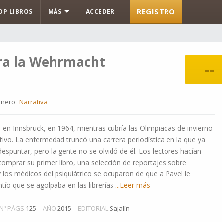
REGISTRO
OP LIBROS
MÁS
ACCEDER
ra la Wehrmacht
--
nero
Narrativa
 en Innsbruck, en 1964, mientras cubría las Olimpiadas de invierno
ivo. La enfermedad truncó una carrera periodística en la que ya
spuntar, pero la gente no se olvidó de él. Los lectores hacían
 comprar su primer libro, una selección de reportajes sobre
y los médicos del psiquiátrico se ocuparon de que a Pavel le
ntío que se agolpaba en las librerías
...Leer más
Nº PÁGS
125
AÑO
2015
EDITORIAL
Sajalín