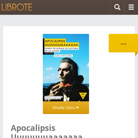
--
Añadir Libro
Apocalipsis
Uuuuuuuaaaaaaa