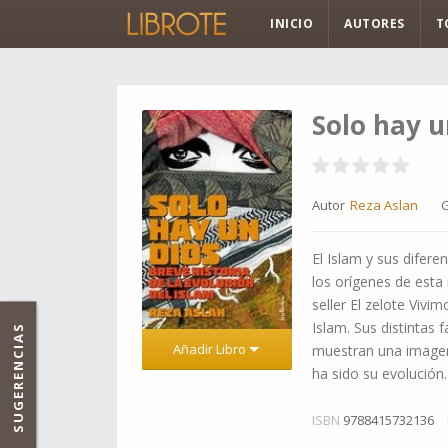
INICIO
AUTORES
T
Solo hay u
Autor
Reza Aslan
El Islam y sus difer
los orígenes de esta 
seller El zelote Viv
Islam. Sus distintas 
SUGERENCIAS
Añadir Libro
muestran una imagen 
ha sido su evolución
ISBN
9788415732136