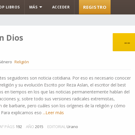
REGISTRO
OP LIBROS
MÁS
ACCEDER
n Dios
--
Género
Religión
entes seguidores son noticia cotidiana. Por eso es necesario conocer
religión y su evolución Escrito por Reza Aslan, el escritor del best
imos en tiempos en los que las noticias permanentemente hablan del
facciones y, sobre todo sus versiones radicales extremistas,
de barbarie, pero cuáles son los orígenes de la religión y cómo
. Para explicarnos eso
...Leer más
Nº PÁGS
192
AÑO
2015
EDITORIAL
Urano